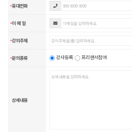
휴대전화
- 설문조사 , 이벤트 등의 목적을 위하여 수집한 경우 : 당해 설문조사,
*
다만, 상법 및 전자상거래등에서의 소비자보호에 관한 법률 등에 의하
- 계약 또는 청약철회 등에 관한 기록 : 5 년
이 메 일
*
- 대금결제 및 재화등의 공급에 관한 기록 : 5 년
- 소비자의 불만 또는 분쟁처리에 관한 기록 : 3 년
강의주제
*
강사등록
프리랜서참여
문의종류
*
상세내용