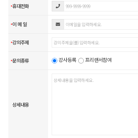
휴대전화
- 설문조사 , 이벤트 등의 목적을 위하여 수집한 경우 : 당해 설문조사,
*
다만, 상법 및 전자상거래등에서의 소비자보호에 관한 법률 등에 의하
- 계약 또는 청약철회 등에 관한 기록 : 5 년
이 메 일
*
- 대금결제 및 재화등의 공급에 관한 기록 : 5 년
- 소비자의 불만 또는 분쟁처리에 관한 기록 : 3 년
강의주제
*
강사등록
프리랜서참여
문의종류
*
상세내용